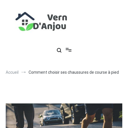
Aller
au
contenu
Vern-d'Anjou
Une ancienne commune (49220)
Accueil
Comment choisir ses chaussures de course à pied